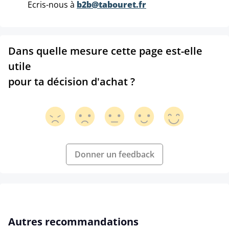
Ecris-nous à
b2b@tabouret.fr
Dans quelle mesure cette page est-elle
utile
pour ta décision d'achat ?
Donner un feedback
Ignorer la galerie de produits
Autres recommandations