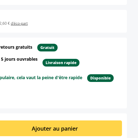
2,60 €
d'éco-part
retours gratuits
Gratuit
- 5 jours ouvrables
Livraison rapide
ulaire, cela vaut la peine d'être rapide
Disponible
ur le produit
it : Entrez la quantité souhaitée ou util
Ajouter au panier