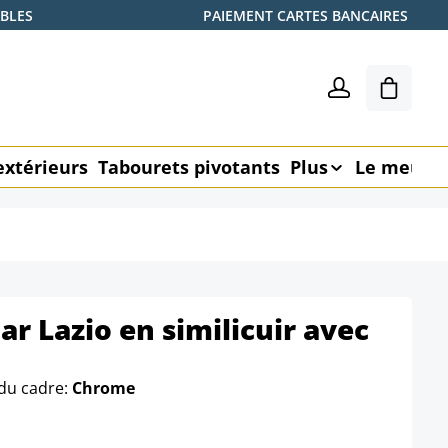
ABLES
PAIEMENT CARTES BANCAIRES
Le pani
extérieurs
Tabourets pivotants
Plus
Le meubl
ar Lazio en similicuir avec
du cadre:
Chrome