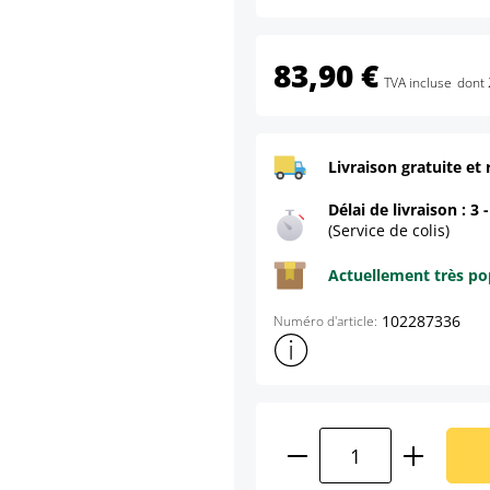
83,90 €
TVA incluse
dont 
Livraison gratuite et 
Délai de livraison : 3 
(Service de colis)
Actuellement très pop
102287336
Numéro d'article:
Afficher plus d'informations s
Quantité de produ