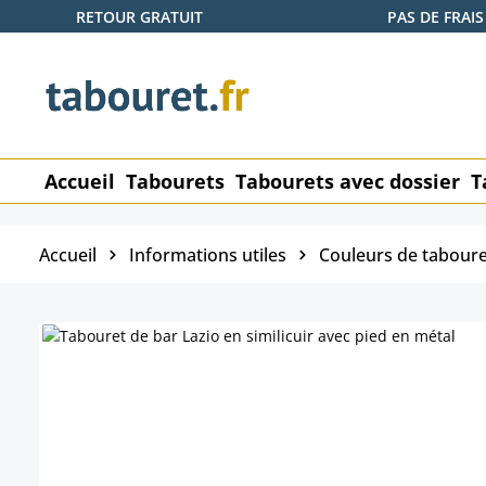
RETOUR GRATUIT
PAS DE FRAIS
ser au contenu principal
Passer à la recherche
Passer à la navigation principale
Accueil
Tabourets
Tabourets avec dossier
T
Accueil
Informations utiles
Couleurs de taboure