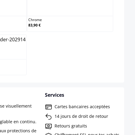
Chrome
Chrome
83,90 €
Services
ise visuellement
Cartes bancaires acceptées
14 jours de droit de retour
églable en continu.
Retours gratuits
aux protections de
Chiffrement SSL pour tes achats