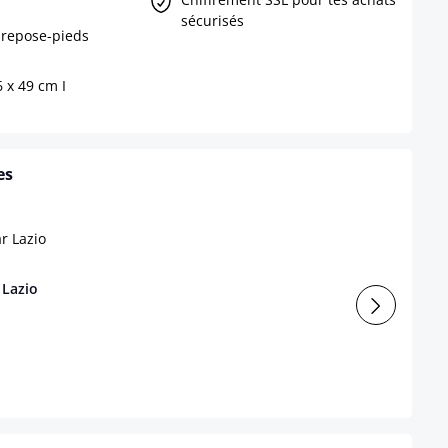
sécurisés
 repose-pieds
6 x 49 cm I
es
 Lazio