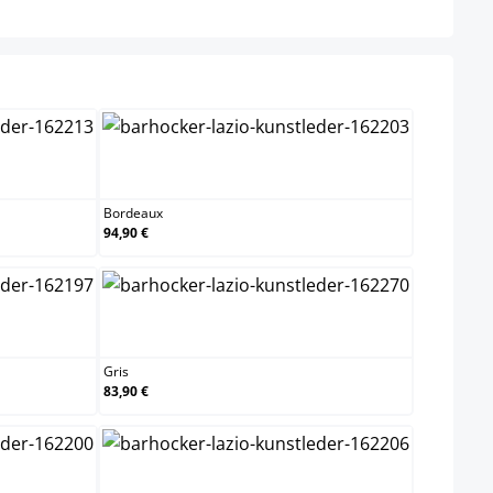
Bordeaux
Bordeaux
94,90 €
Gris
Gris
83,90 €
n
Noir