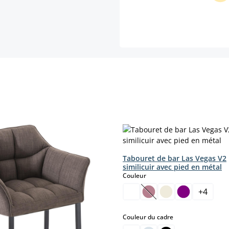
Tabouret de bar Las Vegas V2
similicuir avec pied en métal
select
Couleur
+
4
(Cette option n'est pas
select
Couleur du cadre