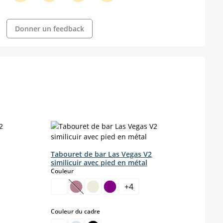
Donner un feedback
Tabouret de bar Las Vegas V2
Tabo
similicuir avec pied en métal
simil
select
Couleur
Coule
+
4
 disponible pour le moment.)
(Cette option n'est pas disponible pour le 
select
Couleur du cadre
Coule