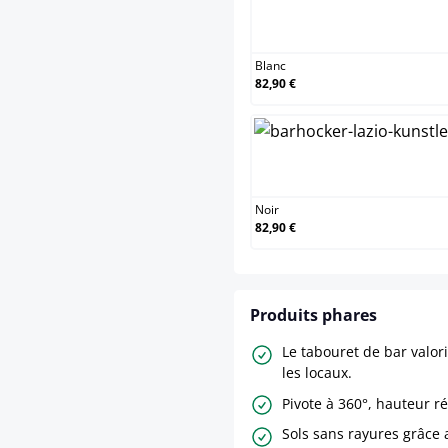
Blanc
Blanc
82,90 €
Noir
Noir
82,90 €
Produits phares
Le tabouret de bar valor
les locaux.
Pivote à 360°, hauteur r
Sols sans rayures grâce 