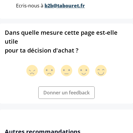
Ecris-nous à
b2b@tabouret.fr
Dans quelle mesure cette page est-elle
utile
pour ta décision d'achat ?
Donner un feedback
Ignorer la galerie de produits
Autres recommandations