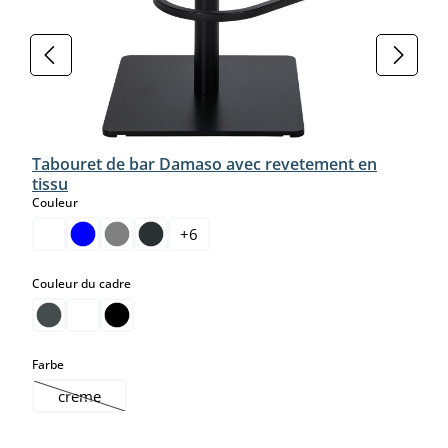
Tabouret de bar Damaso avec revetement en
tissu
select
Couleur
+
6
select
Couleur du cadre
select
Farbe
creme
(Cette option n'est pas disponible pour le moment.)