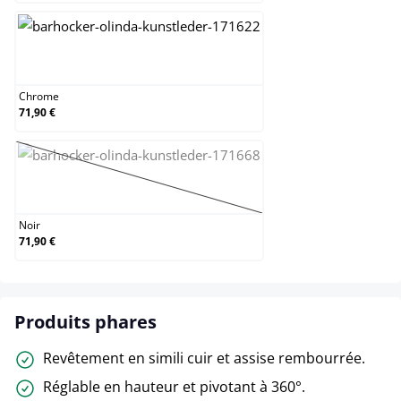
Chrome
Chrome
71,90 €
Noir
(Cette option n'est pas disponible pour le momen
Noir
71,90 €
Produits phares
Revêtement en simili cuir et assise rembourrée.
Réglable en hauteur et pivotant à 360°.