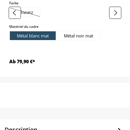
select
Farbe
schwarz
(Cette option n'est pas disponible pour le moment.)
select
Matériel du cadre
Métal blanc mat
Métal noir mat
Ab 79,90 €*
Description