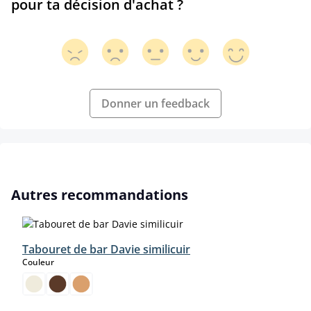
pour ta décision d'achat ?
Donner un feedback
Ignorer la galerie de produits
Autres recommandations
Tabouret de bar Davie similicuir
select
Couleur