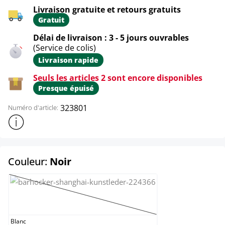
Livraison gratuite et retours gratuits
Gratuit
Délai de livraison : 3 - 5 jours ouvrables
(Service de colis)
Livraison rapide
Seuls les articles 2 sont encore disponibles
Presque épuisé
323801
Numéro d'article:
Afficher plus d'informations sur le produit
select
Couleur:
Noir
Blanc
(Cette option n'est pas disponible pour le mome
Blanc