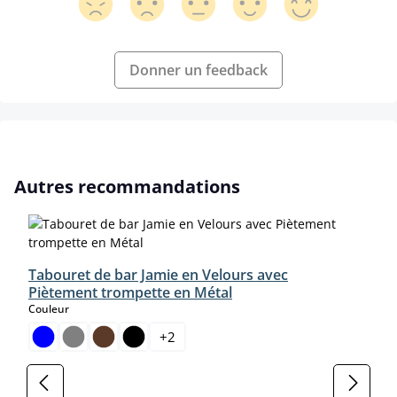
Donner un feedback
Ignorer la galerie de produits
Autres recommandations
Tabouret de bar Jamie en Velours avec
Piètement trompette en Métal
select
Couleur
+
2