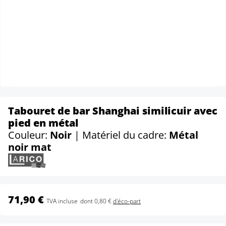
Tabouret de bar Shanghai similicuir avec
pied en métal
Couleur:
Noir
| Matériel du cadre:
Métal
noir mat
71,90 €
TVA incluse
dont 0,80 €
d'éco-part