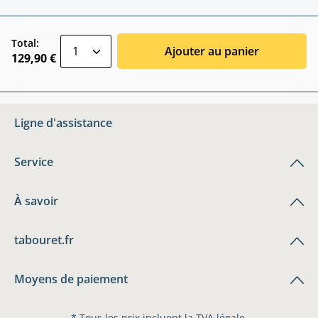
zentheme.component.product.quantitySele
Total:
Ajouter au panier
129,90 €
Ligne d'assistance
Service
À savoir
tabouret.fr
Moyens de paiement
* Tous les prix incluent la TVA légale.