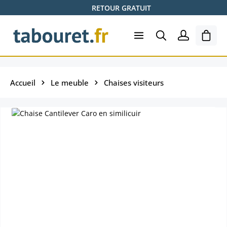
RETOUR GRATUIT
Passer au contenu principal
Le pa
Accueil
Le meuble
Chaises visiteurs