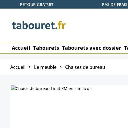
RETOUR GRATUIT
PAS DE FRAIS
ser au contenu principal
Passer à la recherche
Passer à la navigation principale
Accueil
Tabourets
Tabourets avec dossier
T
Accueil
Le meuble
Chaises de bureau