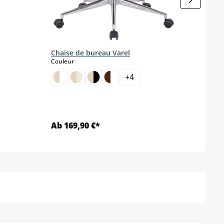
Chaise de bureau Varel
Faut
select
Couleur
Coule
+
4
Ab 169,90 €*
Ab 1
Détails