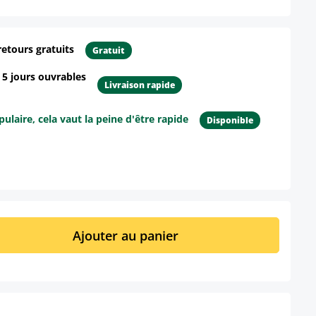
retours gratuits
Gratuit
- 5 jours ouvrables
Livraison rapide
ulaire, cela vaut la peine d'être rapide
Disponible
ur le produit
it : Entrez la quantité souhaitée ou util
Ajouter au panier