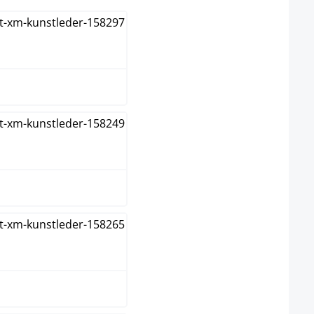
oir / Blanc
oir / Bleu
oir / Jaune