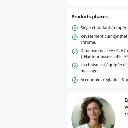
Produits phares
Siège chauffant (tempéra
Revêtement cuir synthét
chromé.
Dimensions : LxHxP : 67 
| Hauteur assise : 49 - 5
La chaise est équipée d'
massage.
Accoudoirs réglables & p
E
v
r