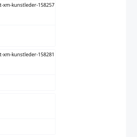
oir / Marron
oir / Rouge
oir / Vert