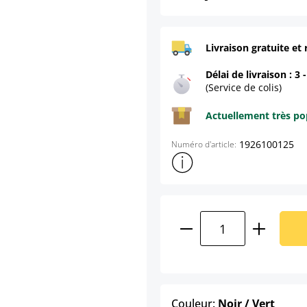
Livraison gratuite et 
Délai de livraison : 3 
(Service de colis)
Actuellement très pop
1926100125
Numéro d'article:
Afficher plus d'informations s
Quantité de produ
select
Couleur:
Noir / Vert