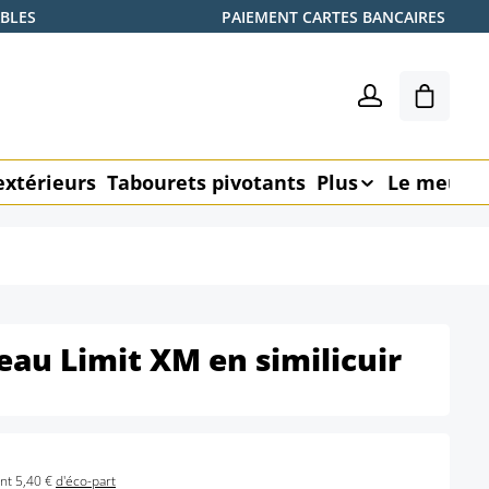
ABLES
PAIEMENT CARTES BANCAIRES
Le pani
extérieurs
Tabourets pivotants
Plus
Le meubl
eau Limit XM en similicuir
nt 5,40 €
d'éco-part