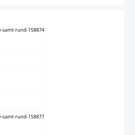
ème
s
se