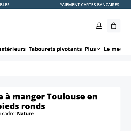
ABLES
PAIEMENT CARTES BANCAIRES
Le pani
extérieurs
Tabourets pivotants
Plus
Le meubl
le à manger Toulouse en
pieds ronds
u cadre:
Nature