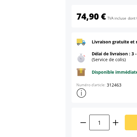
74,90 €
TVA incluse
dont 
Livraison gratuite et 
Délai de livraison : 3 
(Service de colis)
Disponible immédia
312463
Numéro d'article:
Afficher plus d'informations s
Quantité de produ