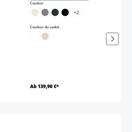
select
Couleur
Coule
+
2
select
Couleur du cadre
Coule
Farbe
b
Ab 139,90 €*
Ab 6
Détails