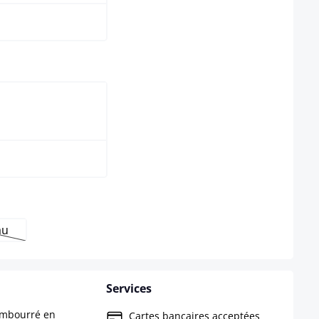
select
ture
au
s disponible pour le moment.)
te option n'est pas disponible pour le moment.)
Services
embourré en
Cartes bancaires acceptées