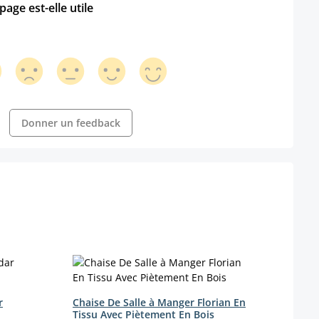
age est-elle utile
Donner un feedback
r
Chaise De Salle à Manger Florian En
Chais
Tissu Avec Piètement En Bois
en ve