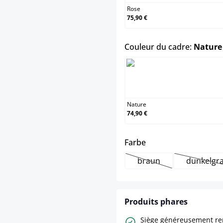
Rose
75,90 €
Couleur du cadre:
Nature
Na
Nature
74,90 €
select
Farbe
braun
dunkelgr
(Cette option n'est pa
(Cet
Produits phares
Siège généreusement r