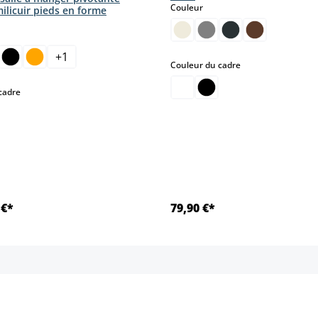
select
Couleur
ilicuir pieds en forme
ct
+
1
select
Couleur du cadre
select
cadre
 €*
79,90 €*
Détails
Détails