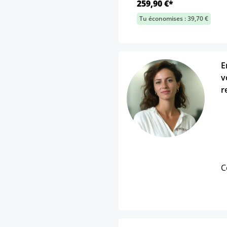
259,90 €*
Tu économises : 39,70 €
E
v
r
C