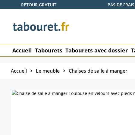
RETOUR GRATUIT
PAS DE FRAIS
ser au contenu principal
Passer à la recherche
Passer à la navigation principale
Accueil
Tabourets
Tabourets avec dossier
T
Accueil
Le meuble
Chaises de salle à manger