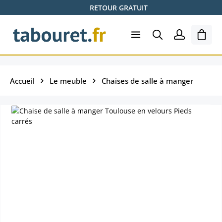
RETOUR GRATUIT
Passer au contenu principal
Le pa
Accueil
Le meuble
Chaises de salle à manger