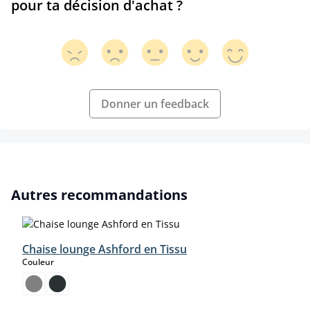
pour ta décision d'achat ?
Donner un feedback
Ignorer la galerie de produits
Autres recommandations
Chaise lounge Ashford en Tissu
select
Couleur