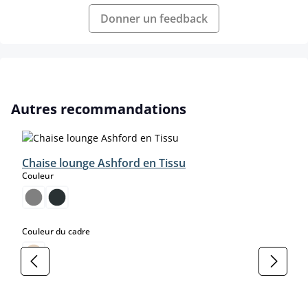
Donner un feedback
Ignorer la galerie de produits
Autres recommandations
Chaise lounge Ashford en Tissu
select
Couleur
select
Couleur du cadre