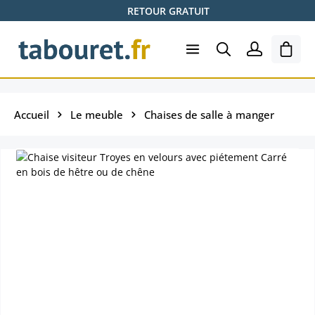
RETOUR GRATUIT
Passer au contenu principal
Le pa
Accueil
Le meuble
Chaises de salle à manger