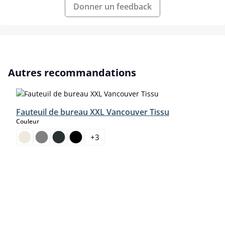
Donner un feedback
Ignorer la galerie de produits
Autres recommandations
Fauteuil de bureau XXL Vancouver Tissu
select
Couleur
+
3