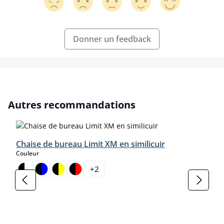
Donner un feedback
Ignorer la galerie de produits
Autres recommandations
Chaise de bureau Limit XM en similicuir
select
Couleur
+
2