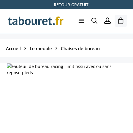
RETOUR GRATUIT
Passer au contenu principal
Le pa
Accueil
Le meuble
Chaises de bureau