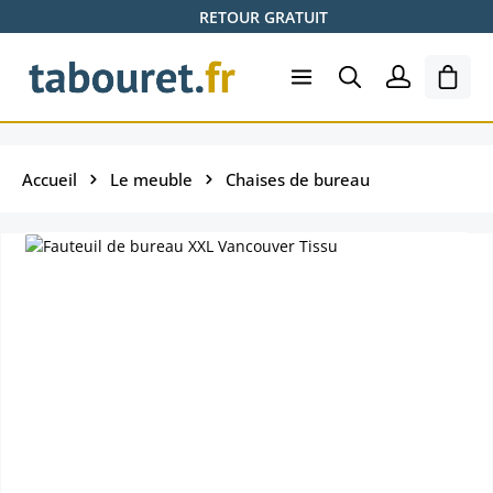
RETOUR GRATUIT
Passer au contenu principal
Le pa
Accueil
Le meuble
Chaises de bureau