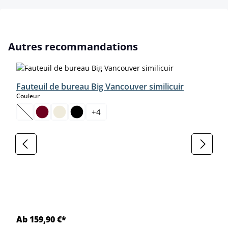
Ignorer la galerie de produits
Autres recommandations
Fauteuil de bureau Big Vancouver similicuir
select
Couleur
+
4
(Cette option n'est pas disponible pour le moment.)
Ab 159,90 €*