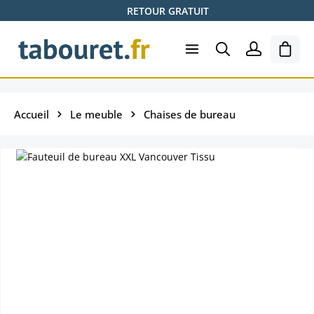
RETOUR GRATUIT
Passer au contenu principal
Le pa
Accueil
Le meuble
Chaises de bureau