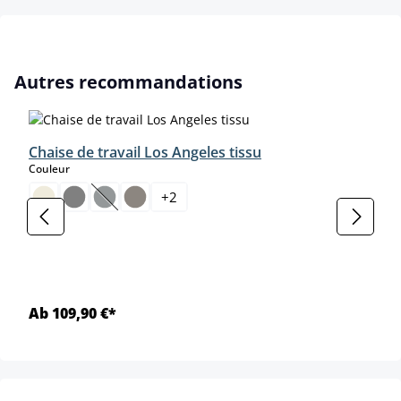
Ignorer la galerie de produits
Autres recommandations
Chaise de travail Los Angeles tissu
select
Couleur
+
2
(Cette option n'est pas disponible pour le moment.)
Ab 109,90 €*