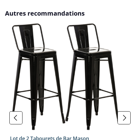
Ignorer la galerie de produits
Autres recommandations
Lot de 2 Tabourets de Bar Mason