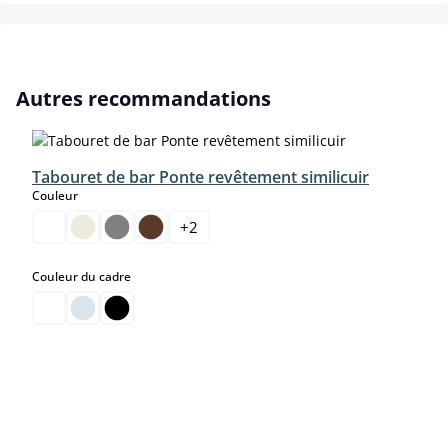
Ignorer la galerie de produits
Autres recommandations
Tabouret de bar Ponte revêtement similicuir
select
Couleur
+
2
select
Couleur du cadre