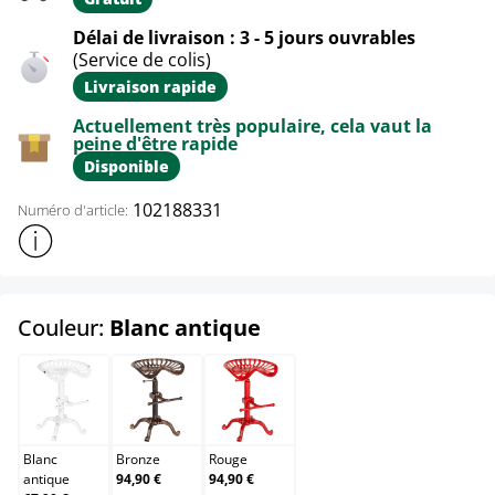
Délai de livraison : 3 - 5 jours ouvrables
(Service de colis)
Livraison rapide
Actuellement très populaire, cela vaut la
peine d'être rapide
Disponible
102188331
Numéro d'article:
Afficher plus d'informations sur le produit
select
Couleur:
Blanc antique
Blanc antique
Bronze
Rouge
Blanc
Bronze
Rouge
antique
94,90 €
94,90 €