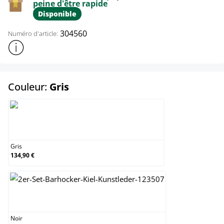
peine d'être rapide
Disponible
304560
Numéro d'article:
Afficher plus d'informations sur le produit
select
Couleur:
Gris
Gris
Gris
134,90 €
Noir
Noir