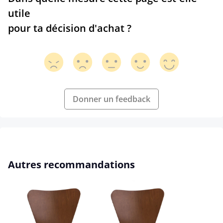
utile
pour ta décision d'achat ?
Donner un feedback
Ignorer la galerie de produits
Autres recommandations