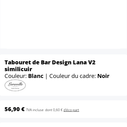
Tabouret de Bar Design Lana V2
similicuir
Couleur:
Blanc
| Couleur du cadre:
Noir
56,90 €
TVA incluse
dont 0,60 €
d'éco-part