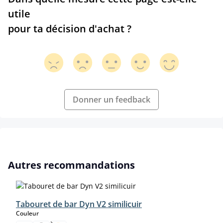
utile
pour ta décision d'achat ?
Donner un feedback
Ignorer la galerie de produits
Autres recommandations
Tabouret de bar Dyn V2 similicuir
select
Couleur