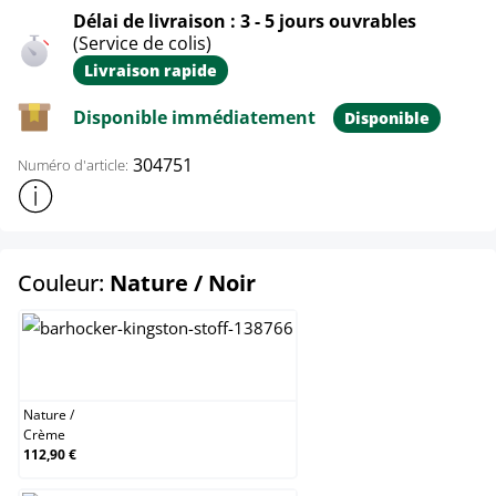
Délai de livraison : 3 - 5 jours ouvrables
(Service de colis)
Livraison rapide
Disponible immédiatement
Disponible
304751
Numéro d'article:
Afficher plus d'informations sur le produit
select
Couleur:
Nature / Noir
Nature / Crème
Nature
/
Crème
112,90 €