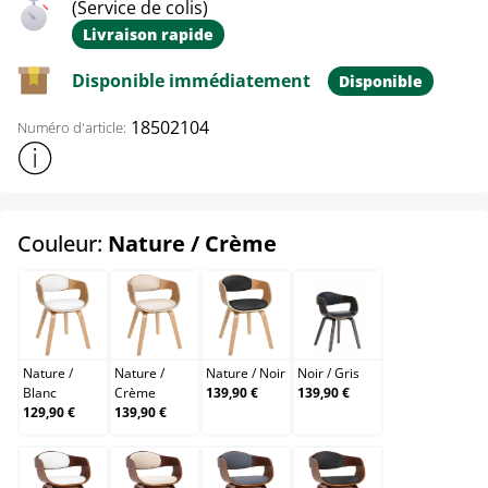
(Service de colis)
Livraison rapide
Disponible immédiatement
Disponible
18502104
Numéro d'article:
Afficher plus d'informations sur le produit
select
Couleur:
Nature / Crème
Nature / Blanc
Nature / Crème
Nature / Noir
Noir / Gris
Nature
/
Nature
/
Nature
/
Noir
Noir
/
Gris
Blanc
Crème
139,90 €
139,90 €
129,90 €
139,90 €