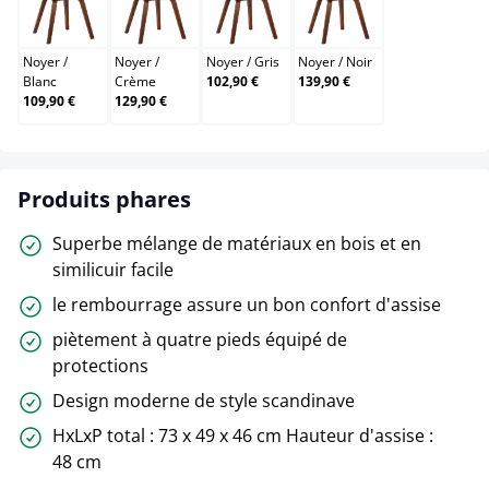
Noyer / Blanc
Noyer / Crème
Noyer / Gris
Noyer / Noir
Noyer
/
Noyer
/
Noyer
/
Gris
Noyer
/
Noir
Blanc
Crème
102,90 €
139,90 €
109,90 €
129,90 €
Produits phares
Superbe mélange de matériaux en bois et en
similicuir facile
le rembourrage assure un bon confort d'assise
piètement à quatre pieds équipé de
protections
Design moderne de style scandinave
HxLxP total : 73 x 49 x 46 cm Hauteur d'assise :
48 cm