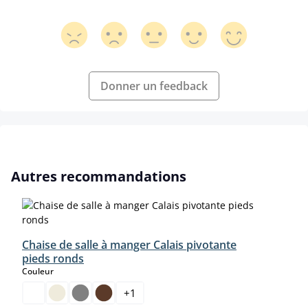
Donner un feedback
Ignorer la galerie de produits
Autres recommandations
Chaise de salle à manger Calais pivotante
pieds ronds
select
Couleur
+
1