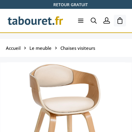
RETOUR GRATUIT
Passer au contenu principal
Le pa
Accueil
Le meuble
Chaises visiteurs