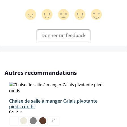
Donner un feedback
Ignorer la galerie de produits
Autres recommandations
Chaise de salle à manger Calais pivotante
pieds ronds
select
Couleur
+
1