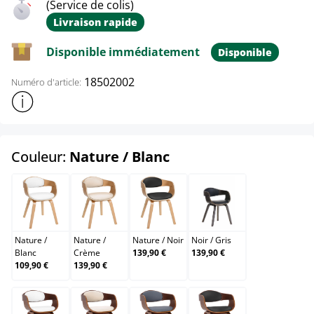
(Service de colis)
Livraison rapide
Disponible immédiatement
Disponible
18502002
Numéro d'article:
Afficher plus d'informations sur le produit
select
Couleur:
Nature / Blanc
Nature / Blanc
Nature / Crème
Nature / Noir
Noir / Gris
Nature
/
Nature
/
Nature
/
Noir
Noir
/
Gris
Blanc
Crème
139,90 €
139,90 €
109,90 €
139,90 €