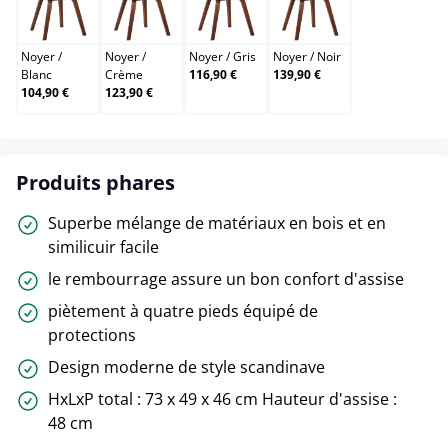
Noyer / Blanc
Noyer / Crème
Noyer / Gris
Noyer / Noir
Noyer
/
Noyer
/
Noyer
/
Gris
Noyer
/
Noir
Blanc
Crème
116,90 €
139,90 €
104,90 €
123,90 €
Produits phares
Superbe mélange de matériaux en bois et en
similicuir facile
le rembourrage assure un bon confort d'assise
piètement à quatre pieds équipé de
protections
Design moderne de style scandinave
HxLxP total : 73 x 49 x 46 cm Hauteur d'assise :
48 cm