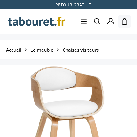
RETOUR GRATUIT
Passer au contenu principal
Le pa
Accueil
Le meuble
Chaises visiteurs