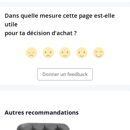
Dans quelle mesure cette page est-elle
utile
pour ta décision d'achat ?
Donner un feedback
Ignorer la galerie de produits
Autres recommandations