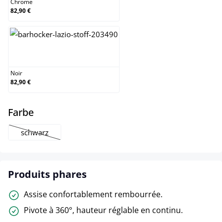
Chrome
82,90 €
Noir
Noir
82,90 €
select
Farbe
schwarz
(Cette option n'est pas disponible pour le moment.)
Produits phares
Assise confortablement rembourrée.
Pivote à 360°, hauteur réglable en continu.