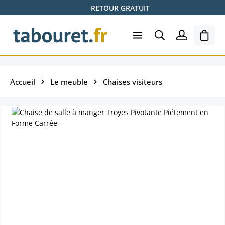
RETOUR GRATUIT
Passer au contenu principal
Le pa
Accueil
Le meuble
Chaises visiteurs