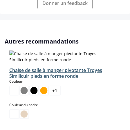
Donner un feedback
Ignorer la galerie de produits
Autres recommandations
Chaise de salle à manger pivotante Troyes
Similicuir pieds en forme ronde
select
Couleur
+
1
select
Couleur du cadre