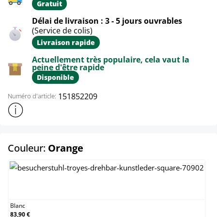
Gratuit
Délai de livraison : 3 - 5 jours ouvrables
(Service de colis)
Livraison rapide
Actuellement très populaire, cela vaut la
peine d'être rapide
Disponible
151852209
Numéro d'article:
Afficher plus d'informations sur le produit
select
Couleur:
Orange
Blanc
Blanc
83,90 €