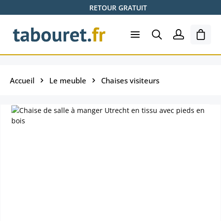
RETOUR GRATUIT
Passer au contenu principal
Le pa
Accueil
Le meuble
Chaises visiteurs