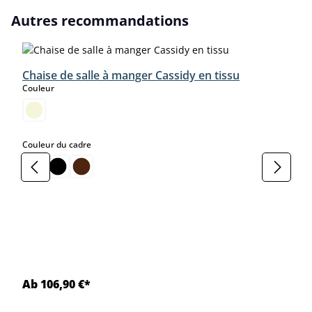
Ignorer la galerie de produits
Autres recommandations
Chaise de salle à manger Cassidy en tissu
select
Couleur
select
Couleur du cadre
Ab 106,90 €*