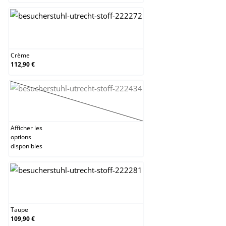
Crème
Crème
112,90 €
Gris foncé
(Cette option n'est pas disponible pour le moment
Afficher les
options
disponibles
Taupe
Taupe
109,90 €