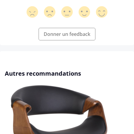
Donner un feedback
Ignorer la galerie de produits
Autres recommandations