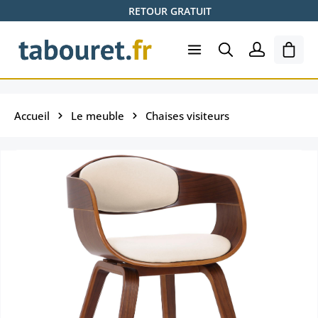
RETOUR GRATUIT
Passer au contenu principal
Le pa
Accueil
Le meuble
Chaises visiteurs