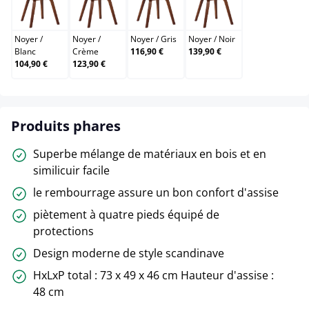
Noyer / Blanc
Noyer / Crème
Noyer / Gris
Noyer / Noir
Noyer
/
Noyer
/
Noyer
/
Gris
Noyer
/
Noir
Blanc
Crème
116,90 €
139,90 €
104,90 €
123,90 €
Produits phares
Superbe mélange de matériaux en bois et en
similicuir facile
le rembourrage assure un bon confort d'assise
piètement à quatre pieds équipé de
protections
Design moderne de style scandinave
HxLxP total : 73 x 49 x 46 cm Hauteur d'assise :
48 cm