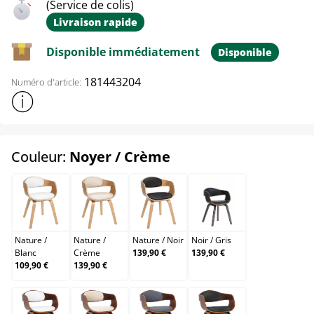
(Service de colis)
Livraison rapide
Disponible immédiatement
Disponible
181443204
Numéro d'article:
Afficher plus d'informations sur le produit
select
Couleur:
Noyer / Crème
Nature / Blanc
Nature / Crème
Nature / Noir
Noir / Gris
Nature
/
Nature
/
Nature
/
Noir
Noir
/
Gris
Blanc
Crème
139,90 €
139,90 €
109,90 €
139,90 €