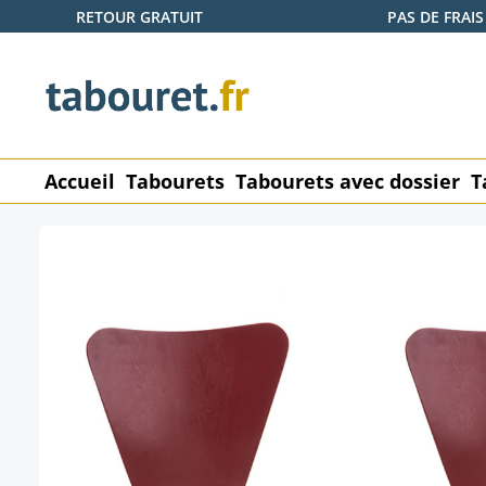
RETOUR GRATUIT
PAS DE FRAIS
ser au contenu principal
Passer à la recherche
Passer à la navigation principale
Accueil
Tabourets
Tabourets avec dossier
T