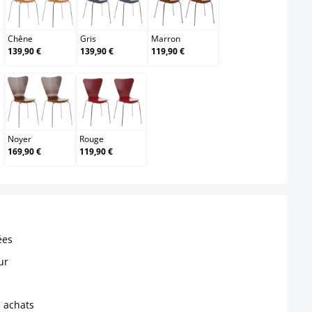
lair
Chêne
Gris
Marron
Chêne
Gris
Marron
139,90 €
139,90 €
119,90 €
Noyer
Rouge
Noyer
Rouge
169,90 €
119,90 €
ées
ur
s achats