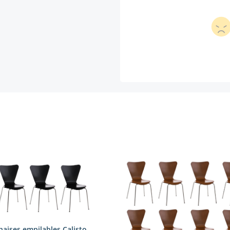
haises empilables Calisto