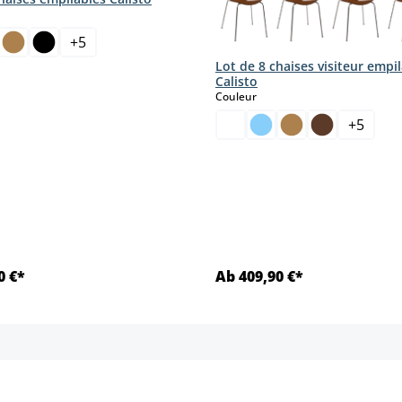
ct
+
5
Lot de 8 chaises visiteur empi
Calisto
select
Couleur
+
5
0 €*
Ab 409,90 €*
Détails
Détails