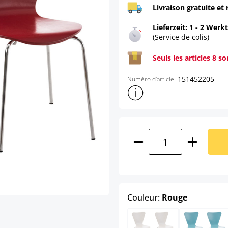
Livraison gratuite et 
Lieferzeit: 1 - 2 Werk
(Service de colis)
Seuls les articles 8 s
151452205
Numéro d'article:
Afficher plus d'informations s
Quantité de produ
select
Couleur:
Rouge