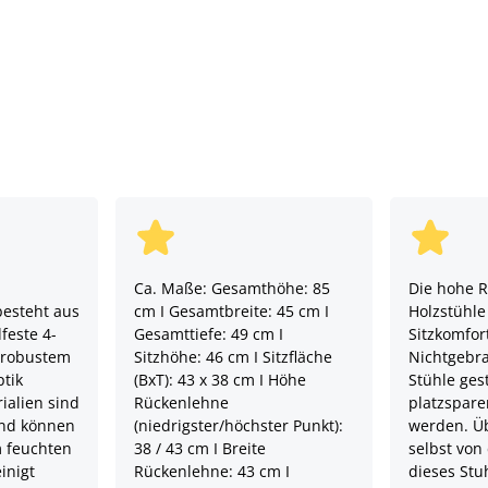
Ca. Maße: Gesamthöhe: 85
Die hohe 
esteht aus
cm I Gesamtbreite: 45 cm I
Holzstühle
feste 4-
Gesamttiefe: 49 cm I
Sitzkomfort
s robustem
Sitzhöhe: 46 cm I Sitzfläche
Nichtgebr
tik
(BxT): 43 x 38 cm I Höhe
Stühle ges
rialien sind
Rückenlehne
platzspare
und können
(niedrigster/höchster Punkt):
werden. Üb
 feuchten
38 / 43 cm I Breite
selbst von
inigt
Rückenlehne: 43 cm I
dieses Stuh