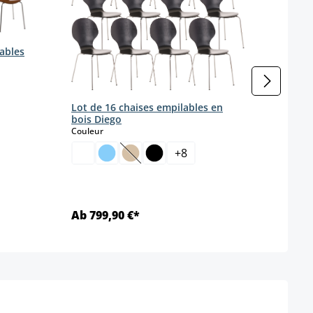
lables
Lot de 16 chaises empilables en
bois Diego
select
Couleur
+
8
(Cette option n'est pas disponible pou
Ab 799,90 €*
Ab 1
Détails