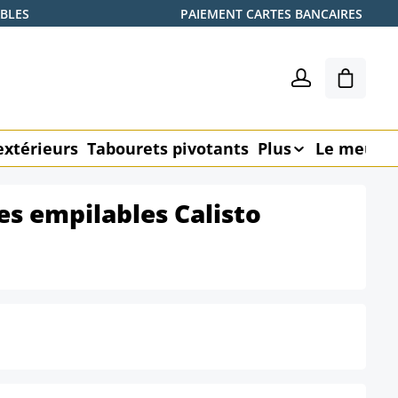
ABLES
PAIEMENT CARTES BANCAIRES
Le pani
extérieurs
Tabourets pivotants
Plus
Le meubl
es empilables Calisto