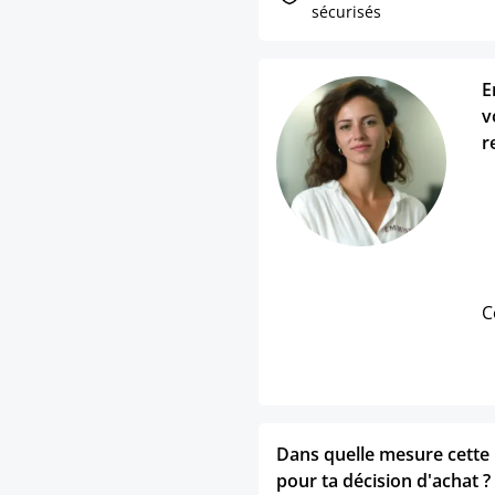
sécurisés
E
v
r
C
Dans quelle mesure cette p
pour ta décision d'achat ?