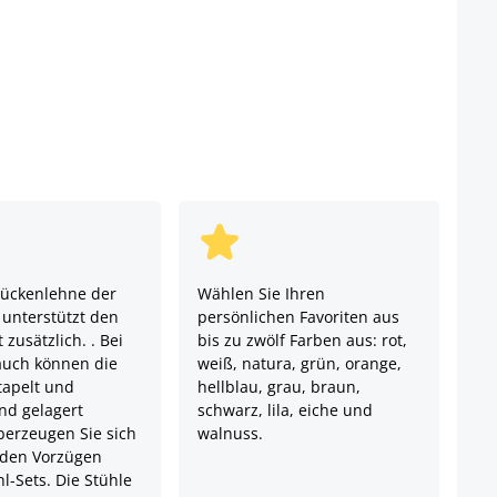
Rückenlehne der
Wählen Sie Ihren
 unterstützt den
persönlichen Favoriten aus
 zusätzlich. . Bei
bis zu zwölf Farben aus: rot,
auch können die
weiß, natura, grün, orange,
tapelt und
hellblau, grau, braun,
nd gelagert
schwarz, lila, eiche und
erzeugen Sie sich
walnuss.
 den Vorzügen
l-Sets. Die Stühle