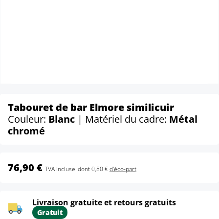
Tabouret de bar Elmore similicuir
Couleur:
Blanc
| Matériel du cadre:
Métal
chromé
76,90 €
TVA incluse
dont 0,80 €
d'éco-part
Livraison gratuite et retours gratuits
Gratuit