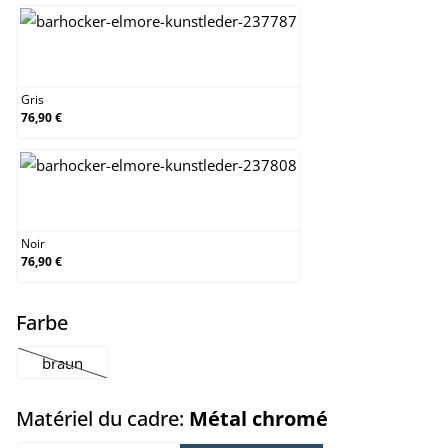
Gris
Gris
76,90 €
Noir
Noir
76,90 €
select
Farbe
braun
(Cette option n'est pas disponible pour le moment.)
select
Matériel du cadre:
Métal chromé