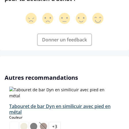
Donner un feedback
Ignorer la galerie de produits
Autres recommandations
Tabouret de bar Dyn en similicuir avec pied en
métal
select
Couleur
+
3