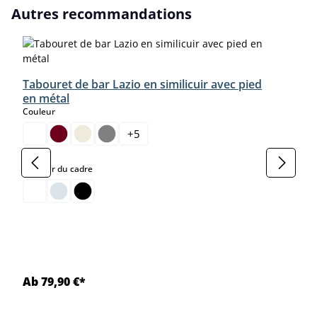
Ignorer la galerie de produits
Autres recommandations
Tabouret de bar Lazio en similicuir avec pied
en métal
select
Couleur
+
5
select
Couleur du cadre
Ab 79,90 €*