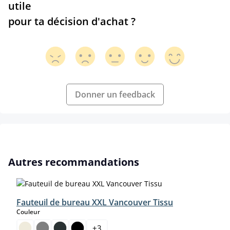
utile
pour ta décision d'achat ?
Donner un feedback
Ignorer la galerie de produits
Autres recommandations
Fauteuil de bureau XXL Vancouver Tissu
select
Couleur
+
3