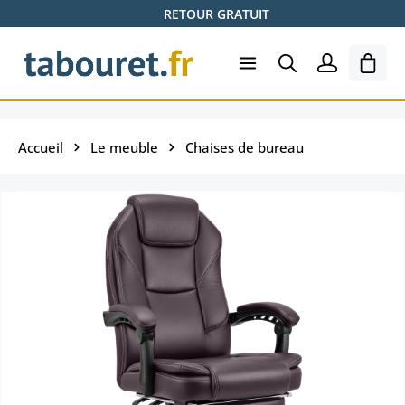
RETOUR GRATUIT
Passer au contenu principal
Le pa
Accueil
Le meuble
Chaises de bureau