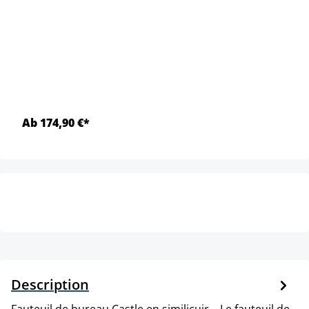
Ab 174,90 €*
Description
Fauteuil de bureau Castle en similicuir. . Le fauteuil de