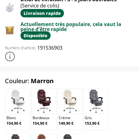
(Service de colis)
Livraison rapide
Actuellement très populaire, cela vaut la
peine d'être rapide
Disponible
191536903
Numéro d'article:
Afficher plus d'informations sur le produit
select
Couleur:
Marron
Blanc
Bordeaux
Crème
Gris
Blanc
Bordeaux
Crème
Gris
154,90 €
154,90 €
149,90 €
153,90 €