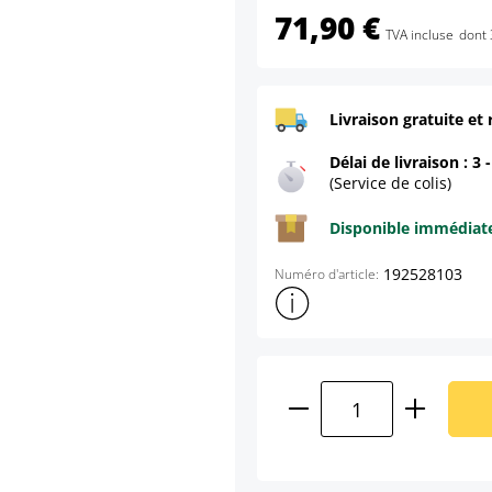
71,90 €
TVA incluse
dont 
Livraison gratuite et 
Délai de livraison : 3 
(Service de colis)
Disponible immédia
192528103
Numéro d'article:
Afficher plus d'informations s
Quantité de produ