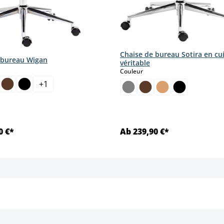
Chaise de bureau Sotira en cu
 bureau Wigan
véritable
ct
select
Couleur
+
1
tte option n'est pas disponible pour le moment.)
0 €*
Ab 239,90 €*
Détails
Détails