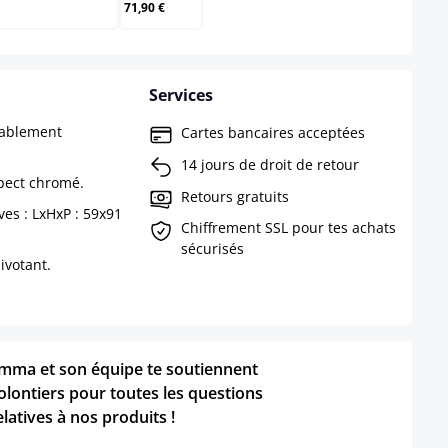
71,90 €
Services
tablement
Cartes bancaires acceptées
14 jours de droit de retour
pect chromé.
Retours gratuits
es : LxHxP : 59x91
Chiffrement SSL pour tes achats
sécurisés
ivotant.
mma et son équipe te soutiennent
olontiers pour toutes les questions
elatives à nos produits !