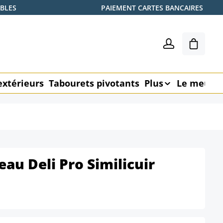
ABLES
PAIEMENT CARTES BANCAIRES
Le pani
extérieurs
Tabourets pivotants
Plus
Le meubl
au Deli Pro Similicuir