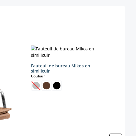
Fauteuil de bureau Mikos en
Faut
similicuir
vérit
select
Couleur
Coule
(Cette option n'est pas disponible pour le momen