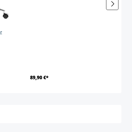
ir
89,90 €*
Ab 2
Détails