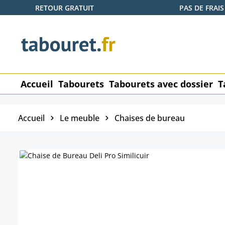
RETOUR GRATUIT
PAS DE FRAIS
ser au contenu principal
Passer à la recherche
Passer à la navigation principale
Accueil
Tabourets
Tabourets avec dossier
T
Accueil
Le meuble
Chaises de bureau