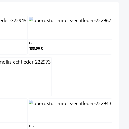
ct
Café
Café
199,90 €
Gris
 clair
Noir
Noir