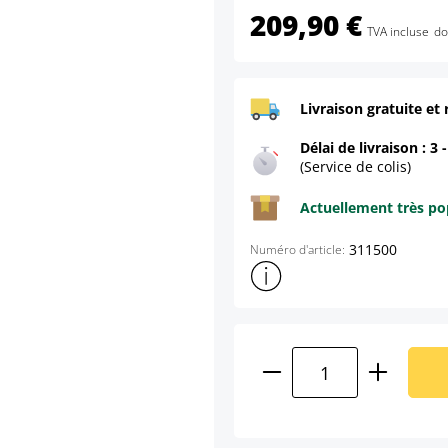
209,90 €
TVA incluse
do
Livraison gratuite et 
Délai de livraison : 3 
(Service de colis)
Actuellement très pop
311500
Numéro d'article:
Afficher plus d'informations s
Quantité de produ