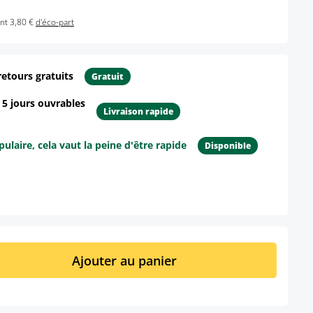
nt 3,80 €
d'éco-part
retours gratuits
Gratuit
- 5 jours ouvrables
Livraison rapide
ulaire, cela vaut la peine d'être rapide
Disponible
ur le produit
it : Entrez la quantité souhaitée ou util
Ajouter au panier