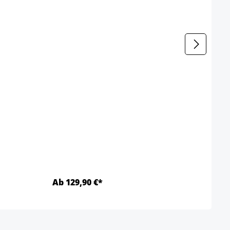
Chais
Coule
Ab 129,90 €*
Ab 1
Détails