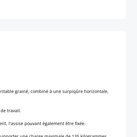
éritable grainé, combiné à une surpiqûre horizontale,
e travail.
nt, l'assise pouvant également être fixée.
ut supporter une charge maximale de 135 kilogrammes.