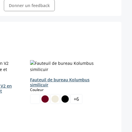
Donner un feedback
Fauteuil de bureau Kolumbus
similicuir
 V2 en
select
Couleur
et
+
6