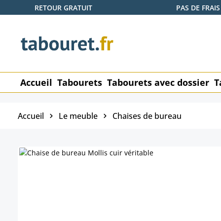
RETOUR GRATUIT
PAS DE FRAIS
ser au contenu principal
Passer à la recherche
Passer à la navigation principale
Accueil
Tabourets
Tabourets avec dossier
T
Accueil
Le meuble
Chaises de bureau