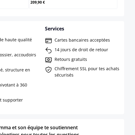
209,90 €
Services
e haute qualité
Cartes bancaires acceptées
14 jours de droit de retour
ssier, accoudoirs
Retours gratuits
Chiffrement SSL pour tes achats
é, structure en
sécurisés
pivotant à 360
t supporter
s
mma et son équipe te soutiennent
olontiers pour toutes les questions