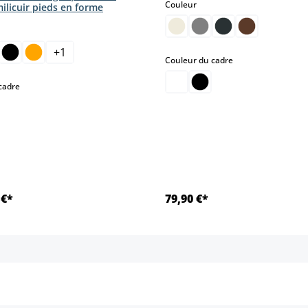
select
Couleur
ilicuir pieds en forme
ct
+
1
select
Couleur du cadre
select
cadre
 €*
79,90 €*
Détails
Détails