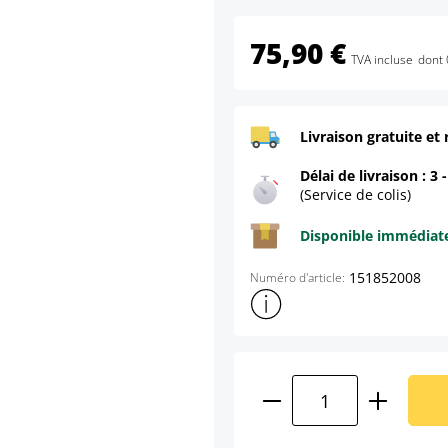
75,90 €
TVA incluse
dont 
Livraison gratuite et 
Délai de livraison : 3 
(Service de colis)
Disponible immédia
151852008
Numéro d'article:
Afficher plus d'informations s
Quantité de produ