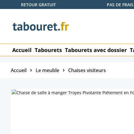
RETOUR GRATUIT
PAS DE FRAIS
ser au contenu principal
Passer à la recherche
Passer à la navigation principale
Accueil
Tabourets
Tabourets avec dossier
T
Accueil
Le meuble
Chaises visiteurs