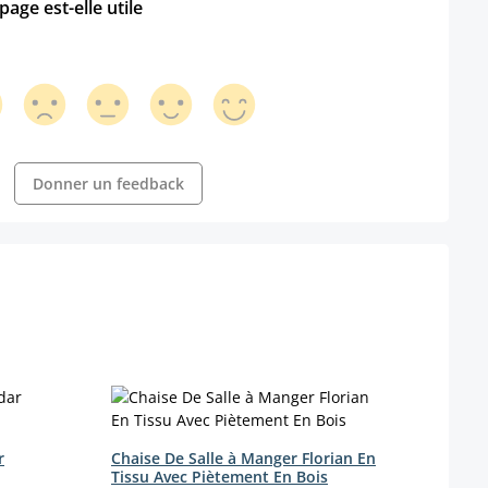
age est-elle utile
Donner un feedback
r
Chaise De Salle à Manger Florian En
Chais
Tissu Avec Piètement En Bois
en ve