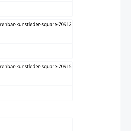
Orange
Vert
select