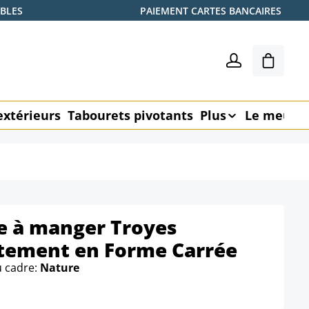
ABLES
PAIEMENT CARTES BANCAIRES
Le pani
extérieurs
Tabourets pivotants
Plus
Le meubl
le à manger Troyes
étement en Forme Carrée
u cadre:
Nature