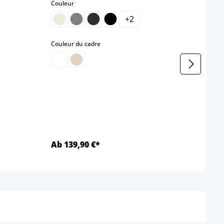
select
Couleur
Coule
+
2
select
Couleur du cadre
Coule
Farbe
b
Ab 139,90 €*
Ab 6
Détails