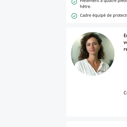
Piètement à quatre pied
hêtre.
Cadre équipé de protecte
E
v
r
C