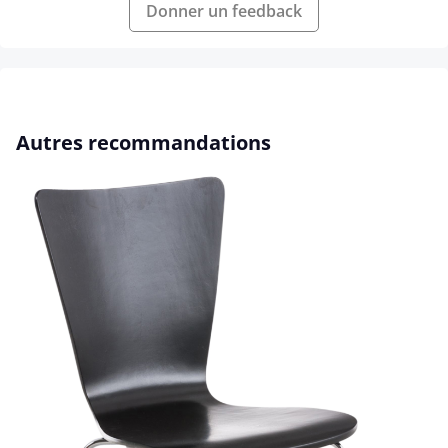
Donner un feedback
Ignorer la galerie de produits
Autres recommandations