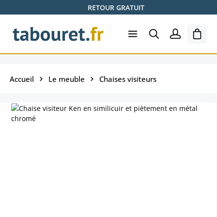
RETOUR GRATUIT
Passer au contenu principal
Le pa
Accueil
Le meuble
Chaises visiteurs