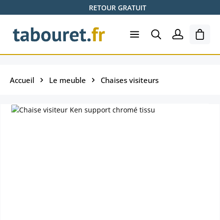
RETOUR GRATUIT
Passer au contenu principal
Le pa
Accueil
Le meuble
Chaises visiteurs