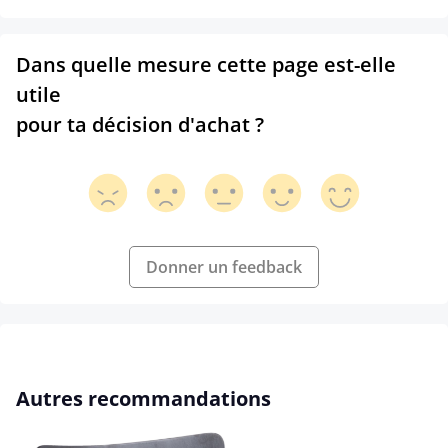
Dans quelle mesure cette page est-elle
utile
pour ta décision d'achat ?
Donner un feedback
Ignorer la galerie de produits
Autres recommandations