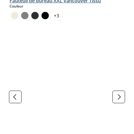
Fauteuil de bureau XXL Vancouver Tissu
select
Couleur
+
3