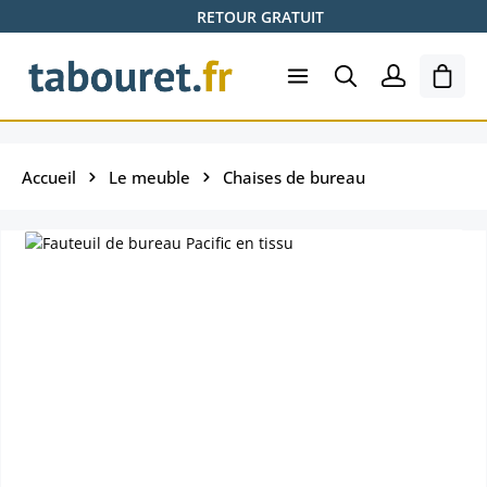
RETOUR GRATUIT
Passer au contenu principal
Le pa
Accueil
Le meuble
Chaises de bureau