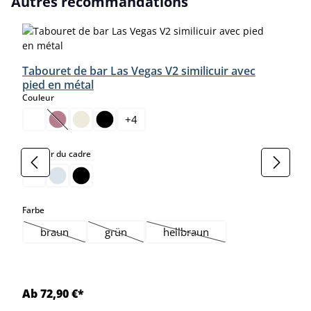
Autres recommandations
Tabouret de bar Las Vegas V2 similicuir avec
pied en métal
select
Couleur
+
4
(Cette option n'est pas disponible pour le moment.)
select
Couleur du cadre
select
Farbe
braun
grün
hellbraun
(Cette option n'est pas disponible pour le moment.)
(Cette option n'est pas disponible pour le mom
(Cette option n'est pas dispon
Ab 72,90 €*