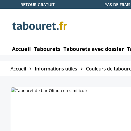
RETOUR GRATUIT
PAS DE FRAIS
ser au contenu principal
Passer à la recherche
Passer à la navigation principale
Accueil
Tabourets
Tabourets avec dossier
T
Accueil
Informations utiles
Couleurs de taboure