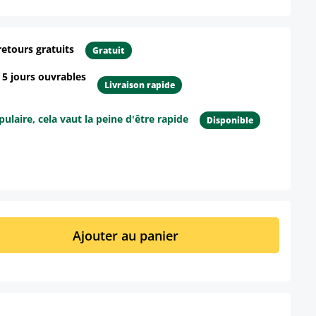
retours gratuits
Gratuit
- 5 jours ouvrables
Livraison rapide
ulaire, cela vaut la peine d'être rapide
Disponible
ur le produit
it : Entrez la quantité souhaitée ou util
Ajouter au panier