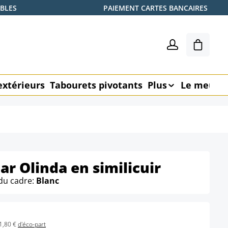
ABLES
PAIEMENT CARTES BANCAIRES
Le pani
extérieurs
Tabourets pivotants
Plus
Le meubl
ar Olinda en similicuir
du cadre:
Blanc
1,80 €
d'éco-part