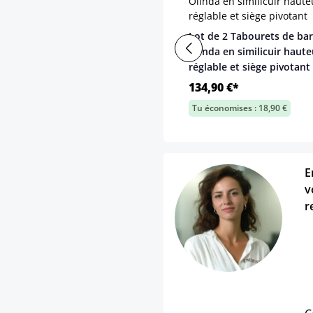
Lot de 2 Tabourets de bar
Olinda en similicuir haute
réglable et siège pivotant
134,90 €*
Tu économises : 18,90 €
E
v
r