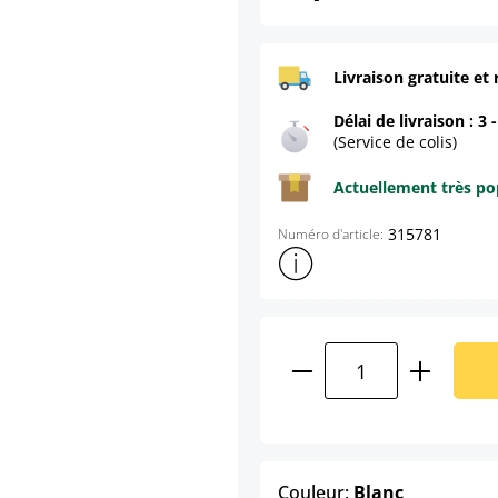
Livraison gratuite et 
Délai de livraison : 3 
(Service de colis)
Actuellement très pop
315781
Numéro d'article:
Afficher plus d'informations s
Quantité de produ
select
Couleur:
Blanc