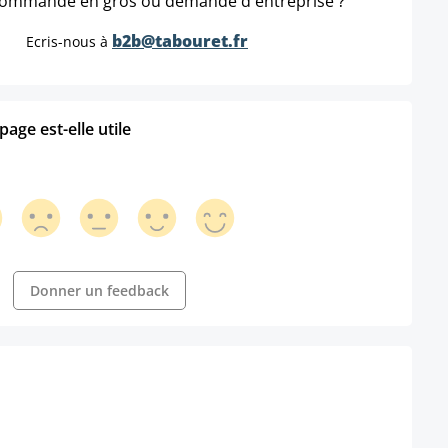
ommande en gros ou demande d'entreprise ?
b2b@tabouret.fr
Ecris-nous à
age est-elle utile
Donner un feedback