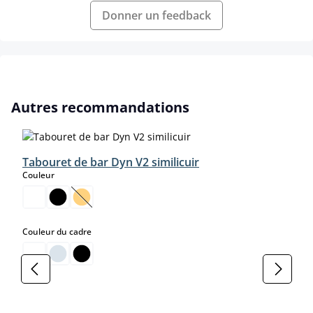
Donner un feedback
Ignorer la galerie de produits
Autres recommandations
Tabouret de bar Dyn V2 similicuir
select
Couleur
(Cette option n'est pas disponible pour le moment.)
select
Couleur du cadre