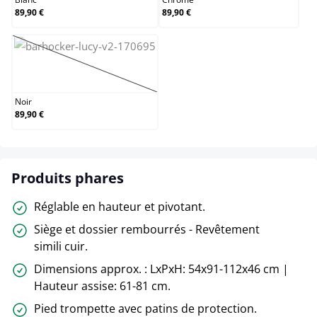
89,90 €
89,90 €
Noir
(Cette option n'est pas disponible pour le moment.)
Noir
89,90 €
Produits phares
Réglable en hauteur et pivotant.
Siège et dossier rembourrés - Revêtement
simili cuir.
Dimensions approx. : LxPxH: 54x91-112x46 cm |
Hauteur assise: 61-81 cm.
Pied trompette avec patins de protection.