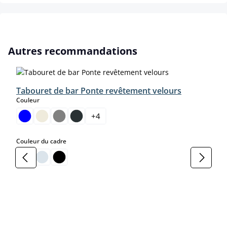
Ignorer la galerie de produits
Autres recommandations
Tabouret de bar Ponte revêtement velours
select
Couleur
+
4
select
Couleur du cadre