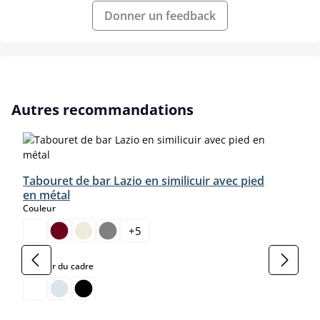
Donner un feedback
Ignorer la galerie de produits
Autres recommandations
Tabouret de bar Lazio en similicuir avec pied
en métal
select
Couleur
+
5
select
Couleur du cadre