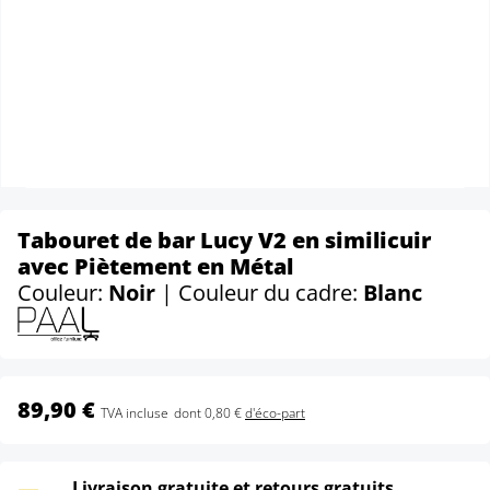
Tabouret de bar Lucy V2 en similicuir
avec Piètement en Métal
Couleur:
Noir
| Couleur du cadre:
Blanc
89,90 €
TVA incluse
dont 0,80 €
d'éco-part
Livraison gratuite et retours gratuits