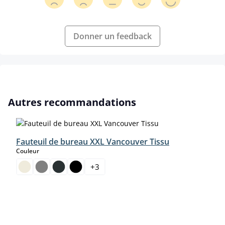
Donner un feedback
Ignorer la galerie de produits
Autres recommandations
Fauteuil de bureau XXL Vancouver Tissu
select
Couleur
+
3