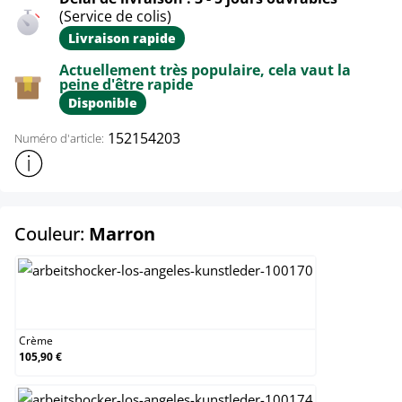
(Service de colis)
Livraison rapide
Actuellement très populaire, cela vaut la
peine d'être rapide
Disponible
152154203
Numéro d'article:
Afficher plus d'informations sur le produit
select
Couleur:
Marron
Crème
Crème
105,90 €