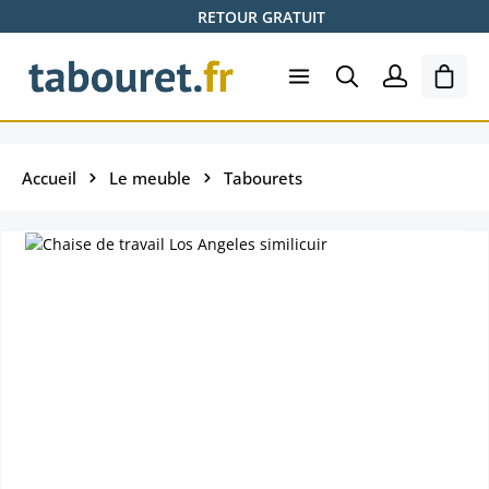
RETOUR GRATUIT
Passer au contenu principal
Le pa
Accueil
Le meuble
Tabourets