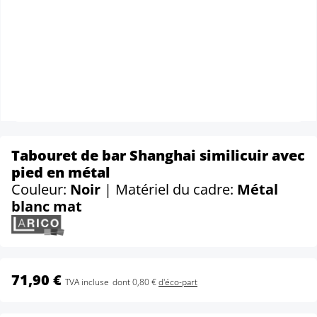
Tabouret de bar Shanghai similicuir avec
pied en métal
Couleur:
Noir
| Matériel du cadre:
Métal
blanc mat
71,90 €
TVA incluse
dont 0,80 €
d'éco-part