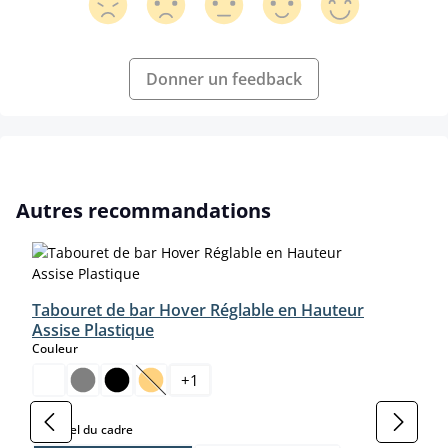
Donner un feedback
Ignorer la galerie de produits
Autres recommandations
Tabouret de bar Hover Réglable en Hauteur
Assise Plastique
select
Couleur
+
1
(Cette option n'est pas disponible pour le moment
select
Matériel du cadre